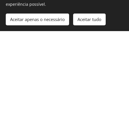
experiência possível.
Aceitar apenas o necessário
Aceitar tudo
"O Bio Launch
"A equipa do
"Graças ao
Studio foi
Bio Launch
apoio do Bio
crucial na
Studio não é
Launch Studio,
nossa fase
apenas um
conseguimos
inicial. A sua
prestador de
refinar o nosso
orientação
serviços, são
modelo de
estratégica e o
verdadeiros
negócio e
acesso à sua
parceiros. O
comunicar
rede de
seu
eficazmente o
contactos
conhecimento
nosso valor ao
abriram-nos
aprofundado
mercado. O seu
portas que de
do setor
acompanhame